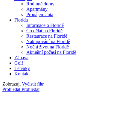
Rodinné domy
Apartmány
Pronájem auta
Florida
Informace o Floridě
Co dělat na Floridě
Restaurace na Floridě
Nakupování na Floridě
Noční život na Floridě
Aktuální počasí na Floridě
Zábava
Golf
Letenky
Kontakt
Zobrazuji
Vyčistit filtr
Prohledat
Prohledat