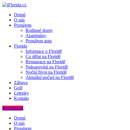
Domů
O nás
Pronájem
Rodinné domy
Apartmány
Pronájem auta
Florida
Informace o Floridě
Co dělat na Floridě
Restaurace na Floridě
Nakupování na Floridě
Noční život na Floridě
Aktuální počasí na Floridě
Zábava
Golf
Letenky
Kontakt
Registrovat
Domů
O nás
Pronájem