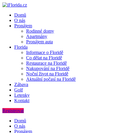
Domů
O nás
Pronájem
Rodinné domy
Apartmány
Pronájem auta
Florida
Informace o Floridě
Co dělat na Floridě
Restaurace na Floridě
Nakupování na Floridě
Noční život na Floridě
Aktuální počasí na Floridě
Zábava
Golf
Letenky
Kontakt
Registrovat
Domů
O nás
Pronájem