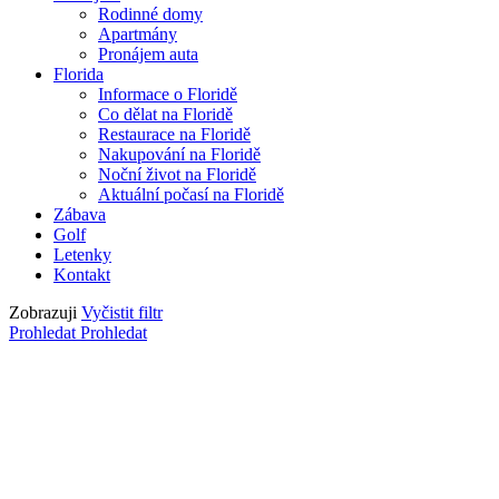
Rodinné domy
Apartmány
Pronájem auta
Florida
Informace o Floridě
Co dělat na Floridě
Restaurace na Floridě
Nakupování na Floridě
Noční život na Floridě
Aktuální počasí na Floridě
Zábava
Golf
Letenky
Kontakt
Zobrazuji
Vyčistit filtr
Prohledat
Prohledat