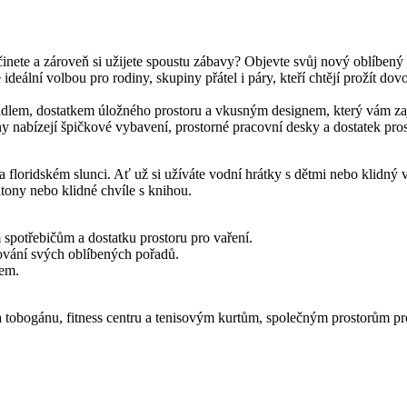
počinete a zároveň si užijete spoustu zábavy? Objevte svůj nový oblíb
deální volbou pro rodiny, skupiny přátel i páry, kteří chtějí prožít dov
dlem, dostatkem úložného prostoru a vkusným designem, který vám zajis
 nabízejí špičkové vybavení, prostorné pracovní desky a dostatek pros
a floridském slunci. Ať už si užíváte vodní hrátky s dětmi nebo klidný 
atony nebo klidné chvíle s knihou.
spotřebičům a dostatku prostoru pro vaření.
ování svých oblíbených pořadů.
tem.
u a tobogánu, fitness centru a tenisovým kurtům, společným prostorům pr