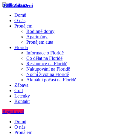
2505 Zobrazení
1075 Zobrazení
2758 Zobrazení
1996 Zobrazení
2119 Zobrazení
Domů
O nás
Pronájem
Rodinné domy
Apartmány
Pronájem auta
Florida
Informace o Floridě
Co dělat na Floridě
Restaurace na Floridě
Nakupování na Floridě
Noční život na Floridě
Aktuální počasí na Floridě
Zábava
Golf
Letenky
Kontakt
Registrovat
Domů
O nás
Pronájem