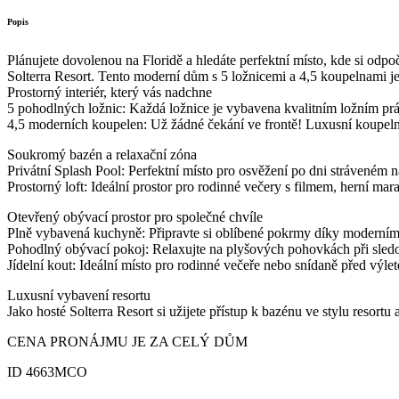
Popis
Plánujete dovolenou na Floridě a hledáte perfektní místo, kde si od
Solterra Resort. Tento moderní dům s 5 ložnicemi a 4,5 koupelnami je i
Prostorný interiér, který vás nadchne
5 pohodlných ložnic: Každá ložnice je vybavena kvalitním ložním prá
4,5 moderních koupelen: Už žádné čekání ve frontě! Luxusní koupelny
Soukromý bazén a relaxační zóna
Privátní Splash Pool: Perfektní místo pro osvěžení po dni stráveném n
Prostorný loft: Ideální prostor pro rodinné večery s filmem, herní mar
Otevřený obývací prostor pro společné chvíle
Plně vybavená kuchyně: Připravte si oblíbené pokrmy díky moderním 
Pohodlný obývací pokoj: Relaxujte na plyšových pohovkách při sled
Jídelní kout: Ideální místo pro rodinné večeře nebo snídaně před výle
Luxusní vybavení resortu
Jako hosté Solterra Resort si užijete přístup k bazénu ve stylu resort
CENA PRONÁJMU JE ZA CELÝ DŮM
ID 4663MCO