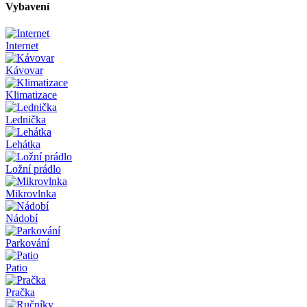
Vybavení
Internet
Kávovar
Klimatizace
Lednička
Lehátka
Ložní prádlo
Mikrovlnka
Nádobí
Parkování
Patio
Pračka