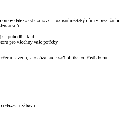
ený domov daleko od domova – luxusní městský dům v prestižním
olenou snů.
tí pohodlí a klid.
toru pro všechny vaše potřeby.
večer u bazénu, tato oáza bude vaší oblíbenou částí domu.
o relaxaci i zábavu