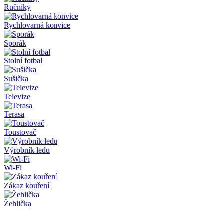
Ručníky
Rychlovarná konvice
Sporák
Stolní fotbal
Sušička
Televize
Terasa
Toustovač
Výrobník ledu
Wi-Fi
Zákaz kouření
Žehlička