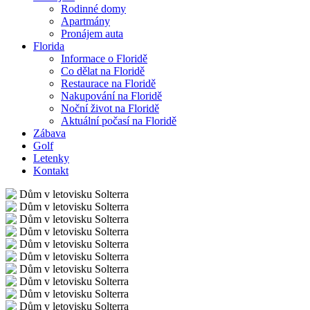
Rodinné domy
Apartmány
Pronájem auta
Florida
Informace o Floridě
Co dělat na Floridě
Restaurace na Floridě
Nakupování na Floridě
Noční život na Floridě
Aktuální počasí na Floridě
Zábava
Golf
Letenky
Kontakt