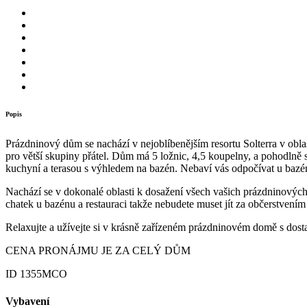
Popis
Prázdninový dům se nachází v nejoblíbenějším resortu Solterra v oblas
pro větší skupiny přátel. Dům má 5 ložnic, 4,5 koupelny, a pohodl
kuchyní a terasou s výhledem na bazén. Nebaví vás odpočívat u bazé
Nachází se v dokonalé oblasti k dosažení všech vašich prázdninových
chatek u bazénu a restauraci takže nebudete muset jít za občerstvením
Relaxujte a užívejte si v krásně zařízeném prázdninovém domě s dost
CENA PRONÁJMU JE ZA CELÝ DŮM
ID 1355MCO
Vybavení