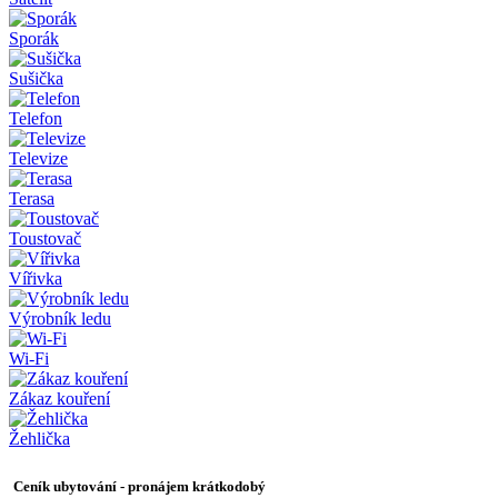
Sporák
Sušička
Telefon
Televize
Terasa
Toustovač
Vířivka
Výrobník ledu
Wi-Fi
Zákaz kouření
Žehlička
Ceník ubytování - pronájem krátkodobý