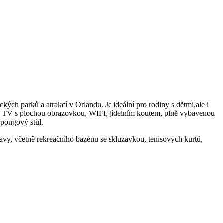
ých parků a atrakcí v Orlandu. Je ideální pro rodiny s dětmi,ale i
ou TV s plochou obrazovkou, WIFI, jídelním koutem, plně vybavenou
gpongový stůl.
avy, včetně rekreačního bazénu se skluzavkou, tenisových kurtů,