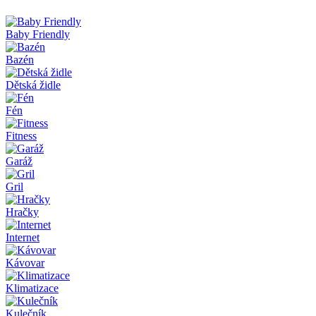
Baby Friendly
Bazén
Dětská židle
Fén
Fitness
Garáž
Gril
Hračky
Internet
Kávovar
Klimatizace
Kulečník