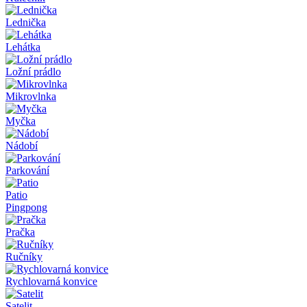
Lednička
Lehátka
Ložní prádlo
Mikrovlnka
Myčka
Nádobí
Parkování
Patio
Pingpong
Pračka
Ručníky
Rychlovarná konvice
Satelit