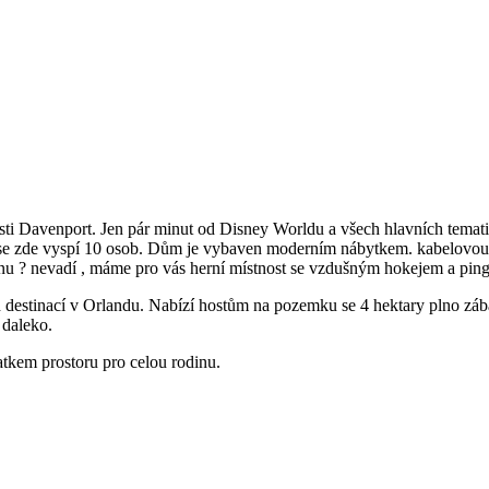
ti Davenport. Jen pár minut od Disney Worldu a všech hlavních tematick
ně se zde vyspí 10 osob. Dům je vybaven moderním nábytkem. kabelov
nu ? nevadí , máme pro vás herní místnost se vzdušným hokejem a pin
 destinací v Orlandu. Nabízí hostům na pozemku se 4 hektary plno záb
 daleko.
atkem prostoru pro celou rodinu.