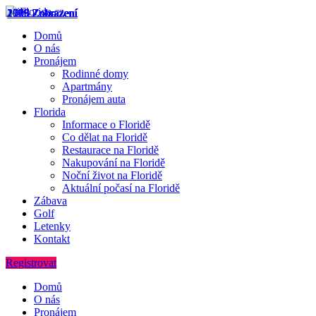
2505 Zobrazení
1075 Zobrazení
2758 Zobrazení
1996 Zobrazení
2119 Zobrazení
Domů
O nás
Pronájem
Rodinné domy
Apartmány
Pronájem auta
Florida
Informace o Floridě
Co dělat na Floridě
Restaurace na Floridě
Nakupování na Floridě
Noční život na Floridě
Aktuální počasí na Floridě
Zábava
Golf
Letenky
Kontakt
Registrovat
Domů
O nás
Pronájem