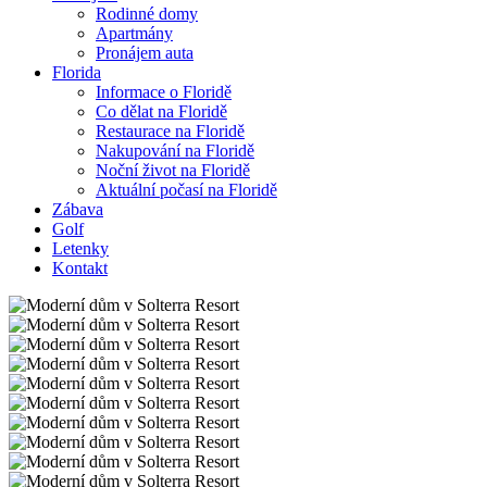
Rodinné domy
Apartmány
Pronájem auta
Florida
Informace o Floridě
Co dělat na Floridě
Restaurace na Floridě
Nakupování na Floridě
Noční život na Floridě
Aktuální počasí na Floridě
Zábava
Golf
Letenky
Kontakt